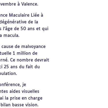
ovembre à Valence.
ce Maculaire Liée à
 dégénérative de la
s l’âge de 50 ans et qui
a macula.
re cause de malvoyance
tuelle 1 million de
erné. Ce nombre devrait
ci 25 ans du fait du
pulation.
onférence, je
ntes aides visuelles
ai la prise en charge
 bilan basse vision.